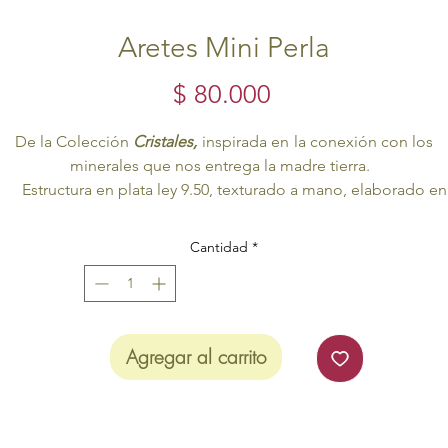
Aretes Mini Perla
Precio
$ 80.000
De la Colección
Cristales,
inspirada en
la conexión con los
minerales que nos entrega la madre tierra.
Estructura en plata ley 9.50, texturado a mano, elaborado en
plata recuperada.
Esferas en plata ley 9.25.
Cantidad
*
La
plata es recuperada
de los liquidos de revelado de
fotografías y radiografías, estos liquidos tienen micras de plat
por lo que se purifica y nosotros la volvemos piezas de joyerí
sostenibles.
Agregar al carrito
Pieza
Artesanal
elaborados a mano.
Todos nuestros productos son
Eco Friendly
.
El producto se entrega en un empaque
Eco Friendly.