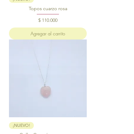
Topos cuarzo rosa
Precio
$ 110.000
Agregar al carrito
¡NUEVO!