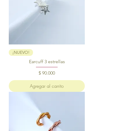
¡NUEVO!
Earcuff 3 estrellas
Precio
$ 90.000
Agregar al carrito