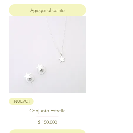
Agregar al carrito
¡NUEVO!
Conjunto Estrella
Precio
$ 150.000