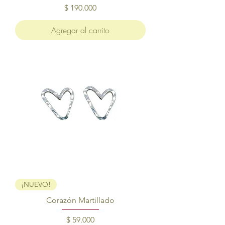
Precio
$ 190.000
Agregar al carrito
¡NUEVO!
Corazón Martillado
Precio
$ 59.000