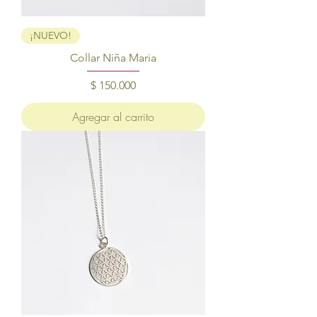
¡NUEVO!
Collar Niña Maria
Precio
$ 150.000
Agregar al carrito