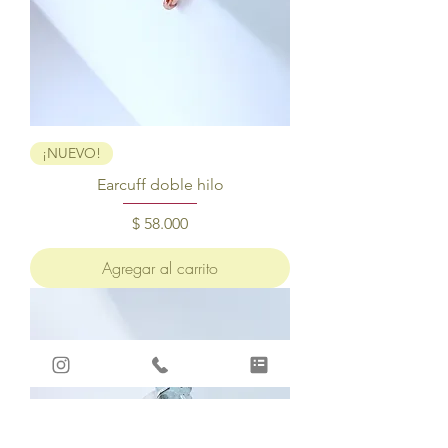
¡NUEVO!
Earcuff doble hilo
Precio
$ 58.000
Agregar al carrito