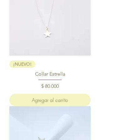
¡NUEVO!
Collar Estrella
Precio
$ 80.000
Agregar al carrito