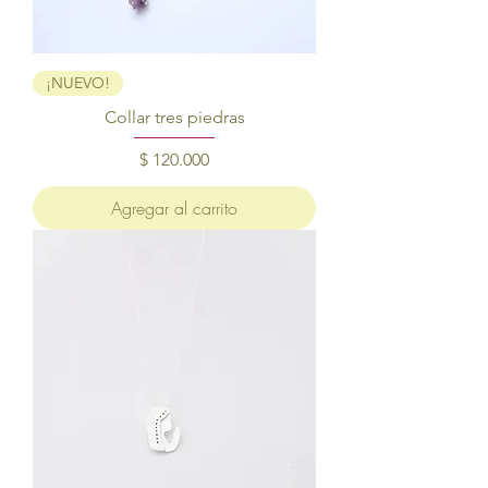
¡NUEVO!
Collar tres piedras
Precio
$ 120.000
Agregar al carrito