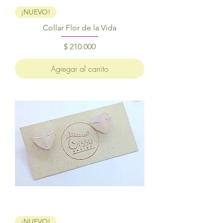
¡NUEVO!
Collar Flor de la Vida
Precio
$ 210.000
Agregar al carrito
¡NUEVO!