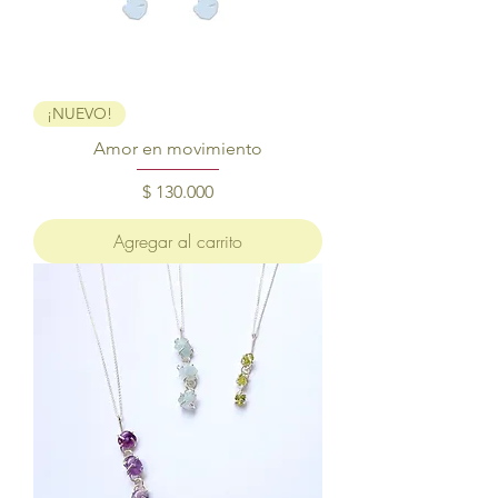
¡NUEVO!
Amor en movimiento
Precio
$ 130.000
Agregar al carrito