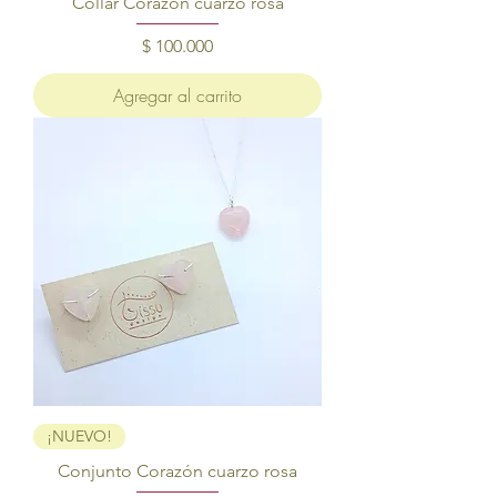
Collar Corazón cuarzo rosa
Precio
$ 100.000
Agregar al carrito
¡NUEVO!
Conjunto Corazón cuarzo rosa