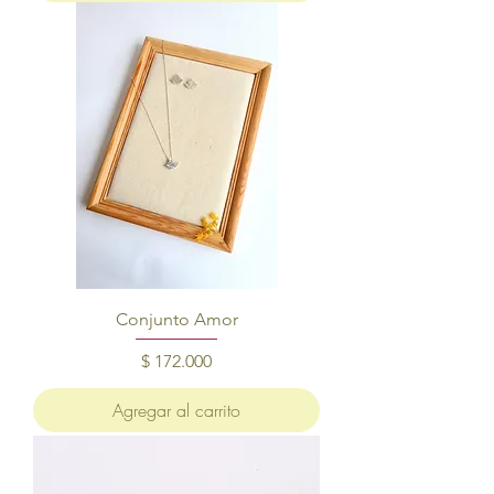
Conjunto Amor
Precio
$ 172.000
Agregar al carrito