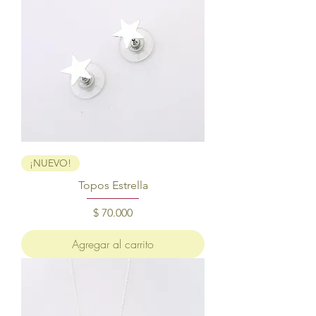
¡NUEVO!
Topos Estrella
Precio
$ 70.000
Agregar al carrito