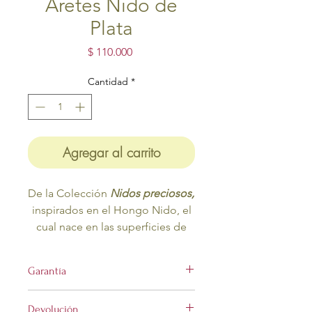
Aretes Nido de
Plata
Precio
$ 110.000
Cantidad
*
Agregar al carrito
De la Colección
Nidos preciosos,
inspirados en el Hongo Nido, el
cual nace en las superficies de
los árboles.
Estructura en plata ley 9.50,
Garantía
texturado a mano,
elaborado en plata
Devolución
recuperada.
Este producto tiene garantía por