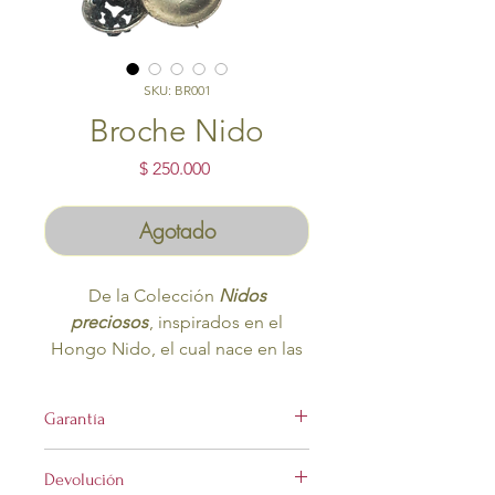
SKU: BR001
Broche Nido
Precio
$ 250.000
Agotado
De la Colección
Nidos
preciosos
, inspirados en el
Hongo Nido, el cual nace en las
superficies de los árboles
Estructura en plata ley 9.50,
Garantía
martillado a mano concava,
tejidos en fibra natural de
Devolución
fique, hecho a mano.
Este producto tiene garantía por 6