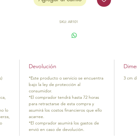
alargar la vida útil. La tintura de la fibra se realiza de manera
natural, con semillas y palos de árbol, compramos la fibra
directamente a un agricultor en Nariño, Nariño.
SKU: AR101
Pieza
Artesanal
elaborados a mano.
Todos nuestros productos son
Eco Friendly
.
El producto se entrega en un empaque
Eco Friendly.
Devolución
Dime
s)
*Este producto o servicio se encuentra
3 cm d
bajo la ley de protección al
consumidor.
ica,
*El comprador tendrá hasta 72 horas
para retractarse de esta compra y
mo lo
asumirá los costos financieros que ello
erza,
acarree.
 o
*El comprador asumirá los gastos de
envió en caso de devolución.