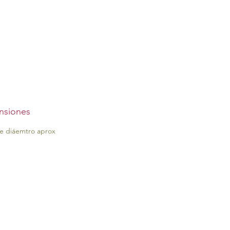
nsiones
e diáemtro aprox