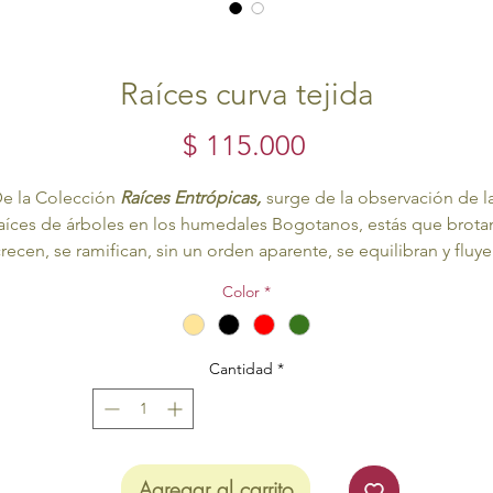
Raíces curva tejida
Precio
$ 115.000
e la Colección
Raíces Entrópicas,
surge de la observación de l
aíces de árboles en los humedales Bogotanos, estás que brota
recen, se ramifican, sin un orden aparente, se equilibran y fluy
con su entorno.
Color
*
Estructura en plata ley 9.50, texturado a mano, elaborado en
plata recuperada
La
plata es recuperada
de los liquidos de revelado de
Cantidad
*
fotografías y radiografías, estos liquidos tienen micras de plat
por lo que se purifica y nosotros la volvemos piezas de joyerí
sostenibles.
Tejido y texturado a mano.
Agregar al carrito
Tejido en
Fibra Natural de fique
, la fibra se suaviza y encera pa