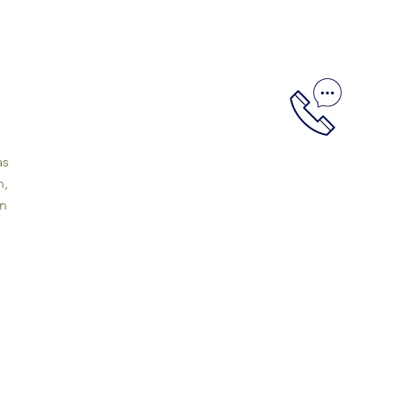
as
n,
en
a,
a
ra